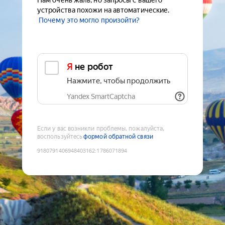
Нам очень жаль, но запросы с вашего
устройства похожи на автоматические.
Почему это могло произойти?
Я не робот
Нажмите, чтобы продолжить
Yandex SmartCaptcha
Если у вас возникли проблемы, пожалуйста,
воспользуйтесь
формой обратной связи
9180791406948403162
:
1786071894