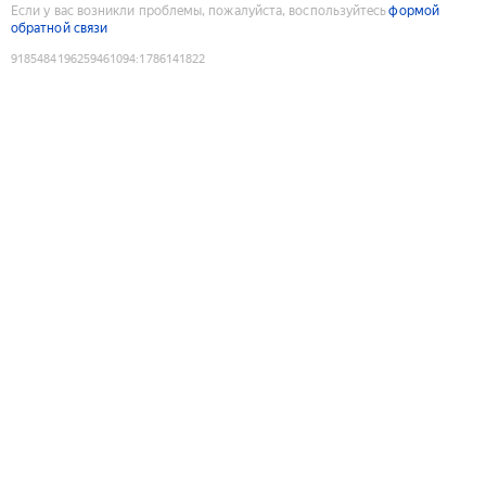
Если у вас возникли проблемы, пожалуйста, воспользуйтесь
формой
обратной связи
9185484196259461094
:
1786141822