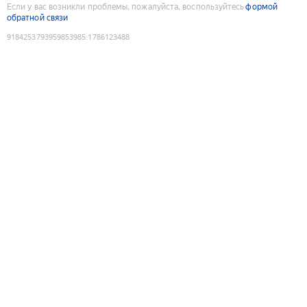
Если у вас возникли проблемы, пожалуйста, воспользуйтесь
формой
обратной связи
9184253793959853985
:
1786123488