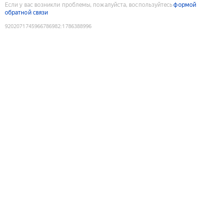
Если у вас возникли проблемы, пожалуйста, воспользуйтесь
формой
обратной связи
9202071745966786982
:
1786388996