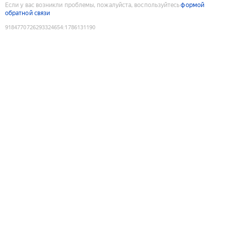
Если у вас возникли проблемы, пожалуйста, воспользуйтесь
формой
обратной связи
9184770726293324654
:
1786131190