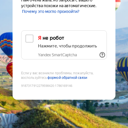
Нам очень жаль, но запросы с вашего
устройства похожи на автоматические.
Почему это могло произойти?
Я не робот
Нажмите, чтобы продолжить
Yandex SmartCaptcha
Если у вас возникли проблемы, пожалуйста,
воспользуйтесь
формой обратной связи
9187317912279598420
:
1786169146