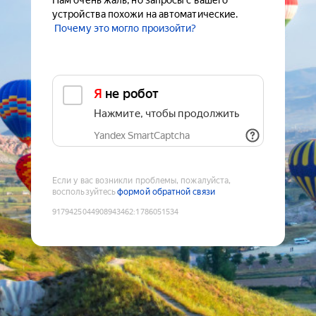
Нам очень жаль, но запросы с вашего
устройства похожи на автоматические.
Почему это могло произойти?
Я не робот
Нажмите, чтобы продолжить
Yandex SmartCaptcha
Если у вас возникли проблемы, пожалуйста,
воспользуйтесь
формой обратной связи
9179425044908943462
:
1786051534