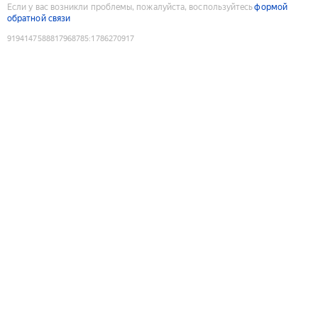
Если у вас возникли проблемы, пожалуйста, воспользуйтесь
формой
обратной связи
9194147588817968785
:
1786270917