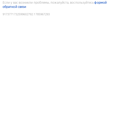
Если у вас возникли проблемы, пожалуйста, воспользуйтесь
формой
обратной связи
9173771732599602792
:
1785967293