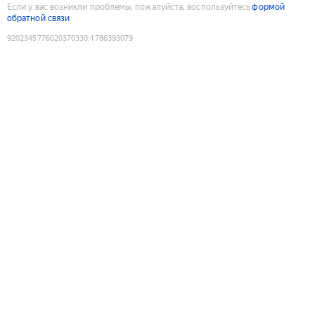
Если у вас возникли проблемы, пожалуйста, воспользуйтесь
формой
обратной связи
9202345776020370330
:
1786393079