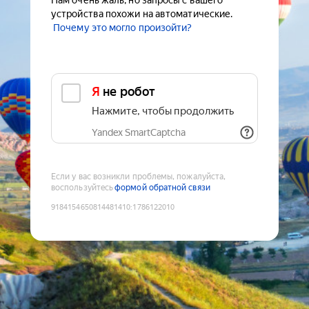
Нам очень жаль, но запросы с вашего
устройства похожи на автоматические.
Почему это могло произойти?
Я не робот
Нажмите, чтобы продолжить
Yandex SmartCaptcha
Если у вас возникли проблемы, пожалуйста,
воспользуйтесь
формой обратной связи
9184154650814481410
:
1786122010