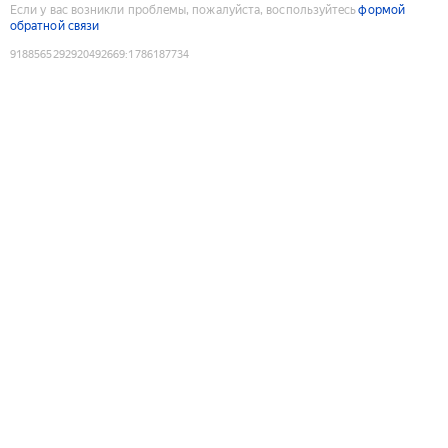
Если у вас возникли проблемы, пожалуйста, воспользуйтесь
формой
обратной связи
9188565292920492669
:
1786187734