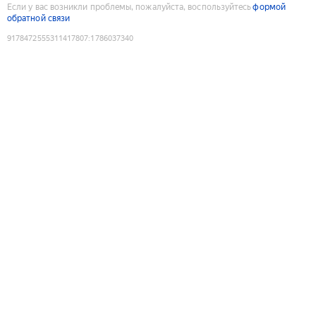
Если у вас возникли проблемы, пожалуйста, воспользуйтесь
формой
обратной связи
9178472555311417807
:
1786037340