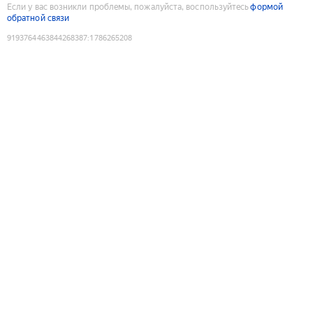
Если у вас возникли проблемы, пожалуйста, воспользуйтесь
формой
обратной связи
9193764463844268387
:
1786265208