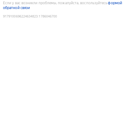
Если у вас возникли проблемы, пожалуйста, воспользуйтесь
формой
обратной связи
9179100696224634823
:
1786046700