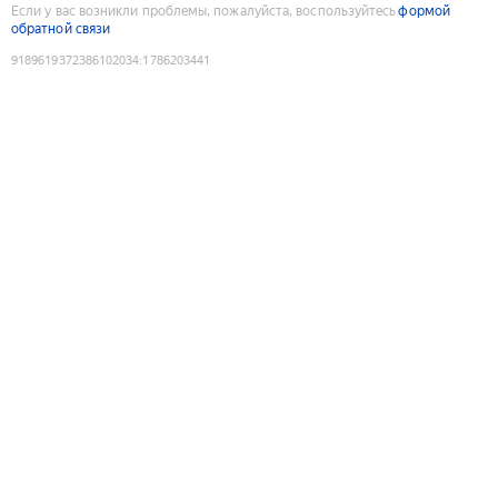
Если у вас возникли проблемы, пожалуйста, воспользуйтесь
формой
обратной связи
9189619372386102034
:
1786203441