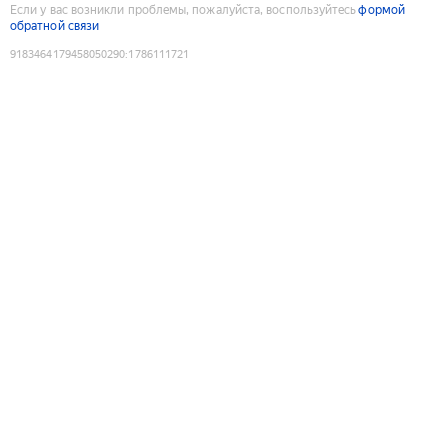
Если у вас возникли проблемы, пожалуйста, воспользуйтесь
формой
обратной связи
9183464179458050290
:
1786111721