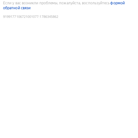
Если у вас возникли проблемы, пожалуйста, воспользуйтесь
формой
обратной связи
9199177106721001077
:
1786345862