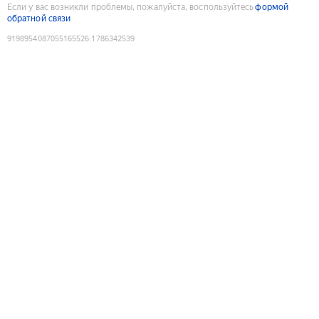
Если у вас возникли проблемы, пожалуйста, воспользуйтесь
формой
обратной связи
9198954087055165526
:
1786342539