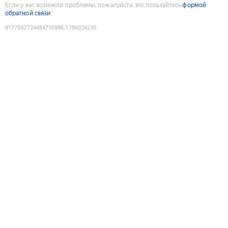
Если у вас возникли проблемы, пожалуйста, воспользуйтесь
формой
обратной связи
9177592724484710996
:
1786024230