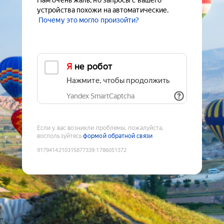
Нам очень жаль, но запросы с вашего
устройства похожи на автоматические.
Почему это могло произойти?
Я не робот
Нажмите, чтобы продолжить
Yandex SmartCaptcha
Если у вас возникли проблемы, пожалуйста,
воспользуйтесь
формой обратной связи
9179414210315877339
:
1786051372