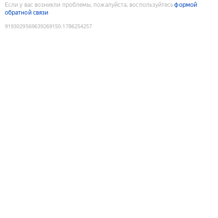
Если у вас возникли проблемы, пожалуйста, воспользуйтесь
формой
обратной связи
9193029569639269150
:
1786254257