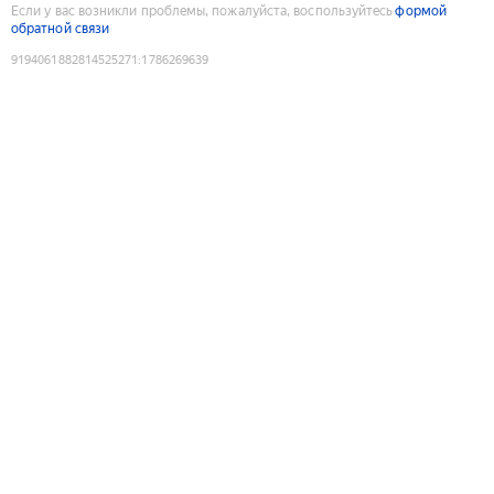
Если у вас возникли проблемы, пожалуйста, воспользуйтесь
формой
обратной связи
9194061882814525271
:
1786269639