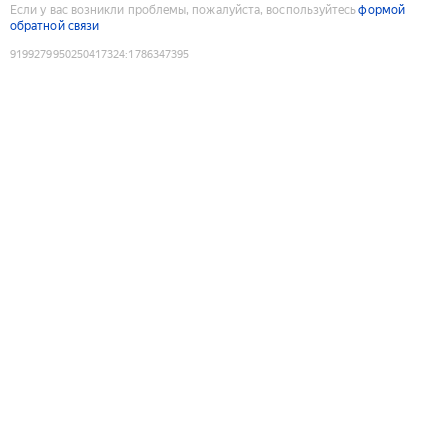
Если у вас возникли проблемы, пожалуйста, воспользуйтесь
формой
обратной связи
9199279950250417324
:
1786347395