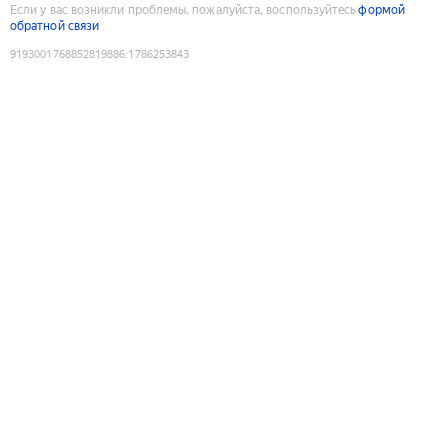
Если у вас возникли проблемы, пожалуйста, воспользуйтесь
формой
обратной связи
9193001768852819886
:
1786253843