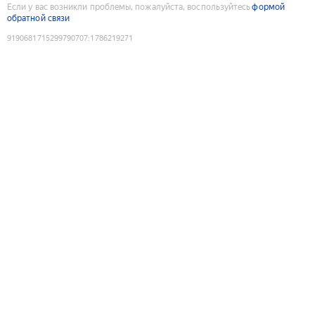
Если у вас возникли проблемы, пожалуйста, воспользуйтесь
формой
обратной связи
9190681715299790707
:
1786219271