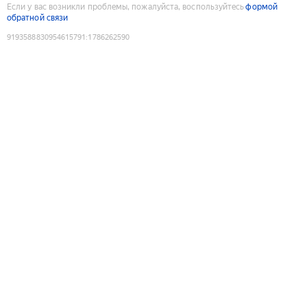
Если у вас возникли проблемы, пожалуйста, воспользуйтесь
формой
обратной связи
9193588830954615791
:
1786262590