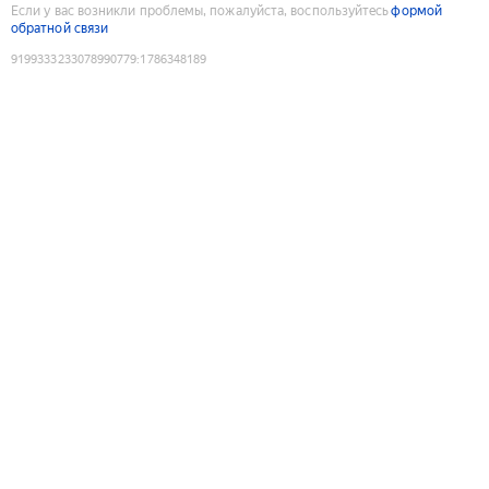
Если у вас возникли проблемы, пожалуйста, воспользуйтесь
формой
обратной связи
9199333233078990779
:
1786348189