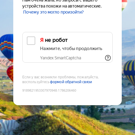
Нам очень жаль, но запросы с вашего
устройства похожи на автоматические.
Почему это могло произойти?
Я не робот
Нажмите, чтобы продолжить
Yandex SmartCaptcha
Если у вас возникли проблемы, пожалуйста,
воспользуйтесь
формой обратной связи
9189821953307970948
:
1786206460