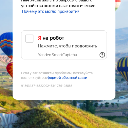
Нам очень жаль, но запросы с вашего
устройства похожи на автоматические.
Почему это могло произойти?
Я не робот
Нажмите, чтобы продолжить
Yandex SmartCaptcha
Если у вас возникли проблемы, пожалуйста,
воспользуйтесь
формой обратной связи
9189313718822002453
:
1786198886