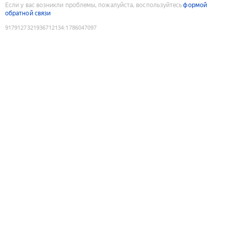
Если у вас возникли проблемы, пожалуйста, воспользуйтесь
формой
обратной связи
9179127321936712134
:
1786047097