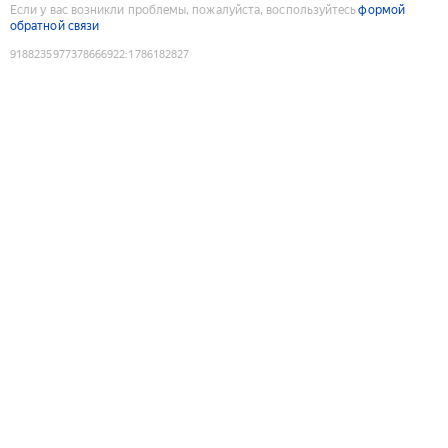
Если у вас возникли проблемы, пожалуйста, воспользуйтесь
формой
обратной связи
9188235977378666922
:
1786182827