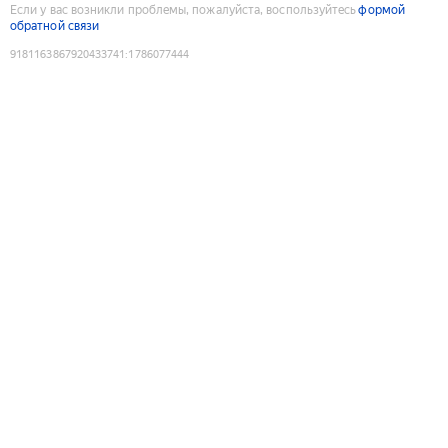
Если у вас возникли проблемы, пожалуйста, воспользуйтесь
формой
обратной связи
9181163867920433741
:
1786077444