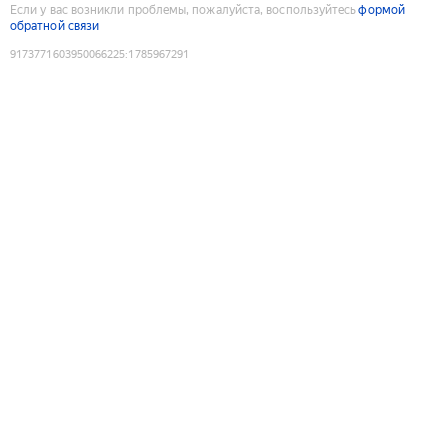
Если у вас возникли проблемы, пожалуйста, воспользуйтесь
формой
обратной связи
9173771603950066225
:
1785967291