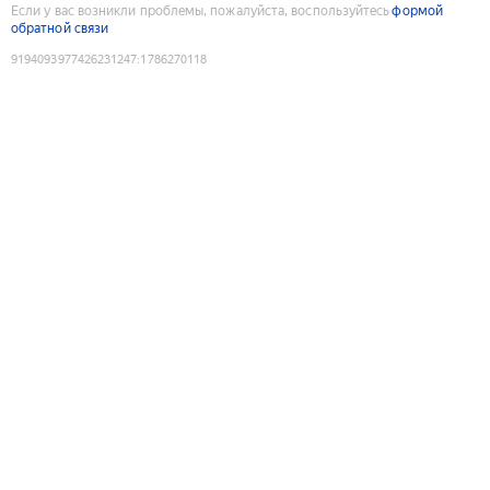
Если у вас возникли проблемы, пожалуйста, воспользуйтесь
формой
обратной связи
9194093977426231247
:
1786270118