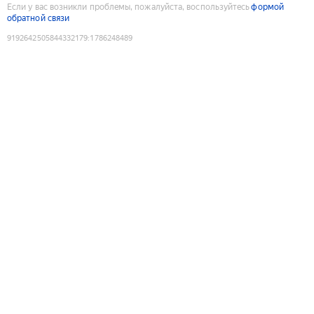
Если у вас возникли проблемы, пожалуйста, воспользуйтесь
формой
обратной связи
9192642505844332179
:
1786248489