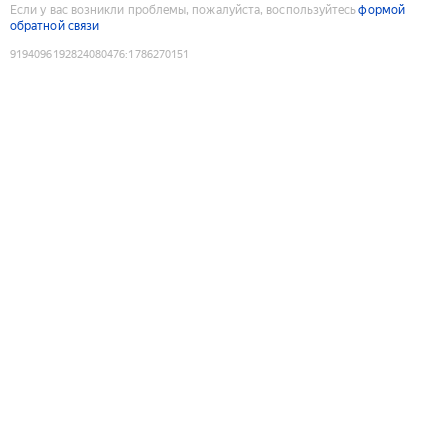
Если у вас возникли проблемы, пожалуйста, воспользуйтесь
формой
обратной связи
9194096192824080476
:
1786270151