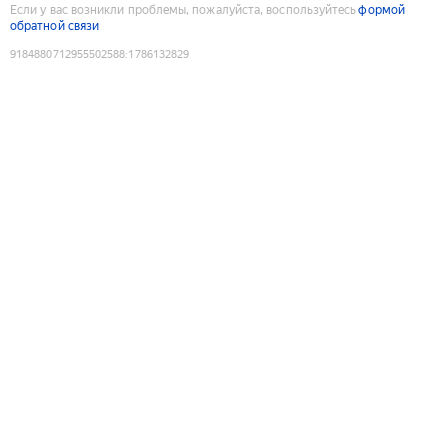
Если у вас возникли проблемы, пожалуйста, воспользуйтесь
формой
обратной связи
9184880712955502588
:
1786132829