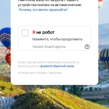
Нам очень жаль, но запросы с вашего
устройства похожи на автоматические.
Почему это могло произойти?
Я не робот
Нажмите, чтобы продолжить
Yandex SmartCaptcha
Если у вас возникли проблемы, пожалуйста,
воспользуйтесь
формой обратной связи
9178509166417970495
:
1786037886