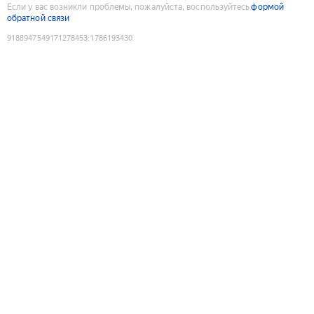
Если у вас возникли проблемы, пожалуйста, воспользуйтесь
формой
обратной связи
9188947549171278453
:
1786193430