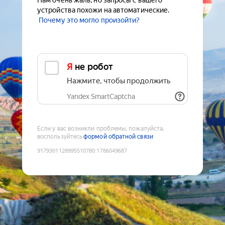
Нам очень жаль, но запросы с вашего
устройства похожи на автоматические.
Почему это могло произойти?
Я не робот
Нажмите, чтобы продолжить
Yandex SmartCaptcha
Если у вас возникли проблемы, пожалуйста,
воспользуйтесь
формой обратной связи
9179301128995510780
:
1786049687