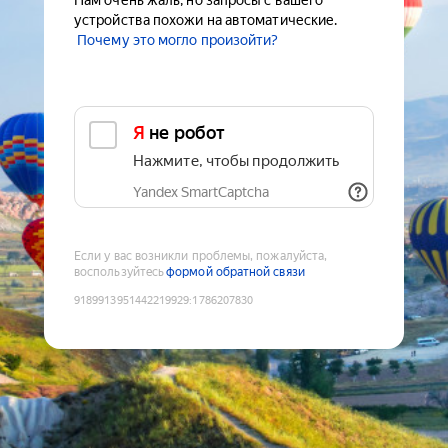
Нам очень жаль, но запросы с вашего
устройства похожи на автоматические.
Почему это могло произойти?
Я не робот
Нажмите, чтобы продолжить
Yandex SmartCaptcha
Если у вас возникли проблемы, пожалуйста,
воспользуйтесь
формой обратной связи
9189913951442219929
:
1786207830