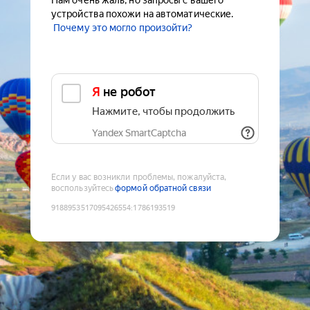
Нам очень жаль, но запросы с вашего
устройства похожи на автоматические.
Почему это могло произойти?
Я не робот
Нажмите, чтобы продолжить
Yandex SmartCaptcha
Если у вас возникли проблемы, пожалуйста,
воспользуйтесь
формой обратной связи
9188953517095426554
:
1786193519