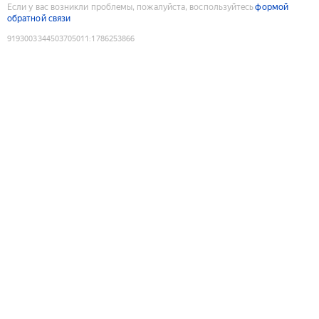
Если у вас возникли проблемы, пожалуйста, воспользуйтесь
формой
обратной связи
9193003344503705011
:
1786253866