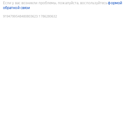
Если у вас возникли проблемы, пожалуйста, воспользуйтесь
формой
обратной связи
9194799548480803623
:
1786280632