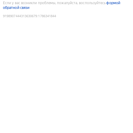
Если у вас возникли проблемы, пожалуйста, воспользуйтесь
формой
обратной связи
9198907444313630679
:
1786341844