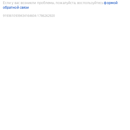
Если у вас возникли проблемы, пожалуйста, воспользуйтесь
формой
обратной связи
9193610939434164604
:
1786262920