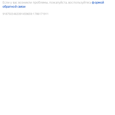
Если у вас возникли проблемы, пожалуйста, воспользуйтесь
формой
обратной связи
9187503463391459659
:
1786171911