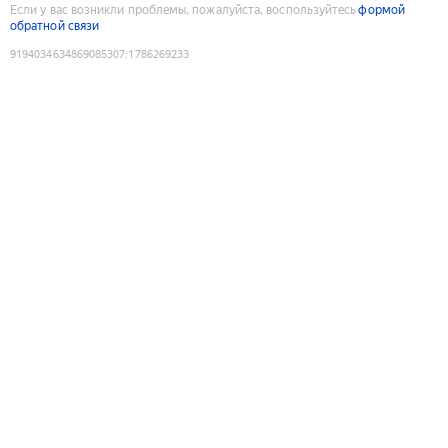
Если у вас возникли проблемы, пожалуйста, воспользуйтесь
формой
обратной связи
9194034634869085307
:
1786269233