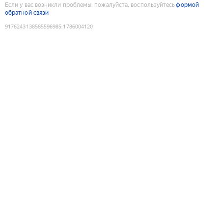
Если у вас возникли проблемы, пожалуйста, воспользуйтесь
формой
обратной связи
9176243138585596985
:
1786004120